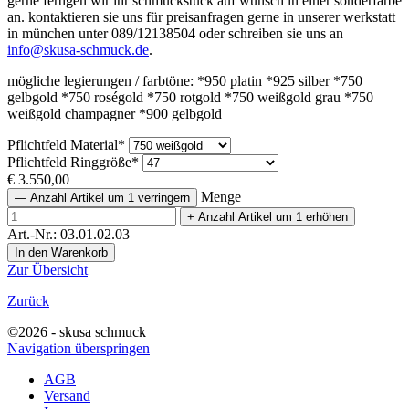
gerne fertigen wir ihr schmuckstück auf wunsch in einer sonderfarbe
an. kontaktieren sie uns für preisanfragen gerne in unserer werkstatt
in münchen unter 089/12138504 oder schreiben sie uns an
info@skusa-schmuck.de
.
mögliche legierungen / farbtöne: *950 platin *925 silber *750
gelbgold *750 roségold *750 rotgold *750 weißgold grau *750
weißgold champagner *900 gelbgold
Pflichtfeld
Material
*
Pflichtfeld
Ringgröße
*
€
3.550,00
Menge
—
Anzahl Artikel um 1 verringern
+
Anzahl Artikel um 1 erhöhen
Art.-Nr.: 03.01.02.03
Zur Übersicht
Zurück
©2026 - skusa schmuck
Navigation überspringen
AGB
Versand