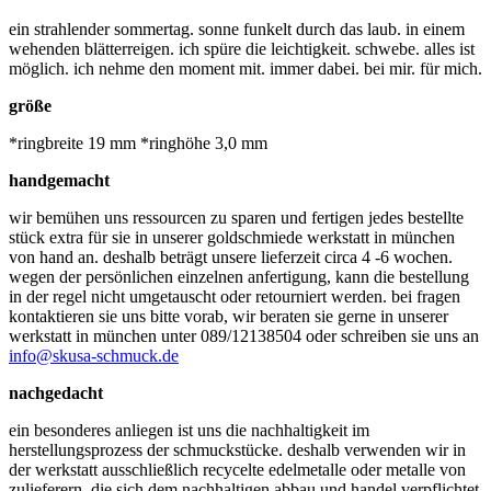
ein strahlender sommertag. sonne funkelt durch das laub. in einem
wehenden blätterreigen. ich spüre die leichtigkeit. schwebe. alles ist
möglich. ich nehme den moment mit. immer dabei. bei mir. für mich.
größe
*ringbreite 19 mm *ringhöhe 3,0 mm
handgemacht
wir bemühen uns ressourcen zu sparen und fertigen jedes bestellte
stück extra für sie in unserer goldschmiede werkstatt in münchen
von hand an. deshalb beträgt unsere lieferzeit circa 4 -6 wochen.
wegen der persönlichen einzelnen anfertigung, kann die bestellung
in der regel nicht umgetauscht oder retourniert werden. bei fragen
kontaktieren sie uns bitte vorab, wir beraten sie gerne in unserer
werkstatt in münchen unter 089/12138504 oder schreiben sie uns an
info@skusa-schmuck.de
nachgedacht
ein besonderes anliegen ist uns die nachhaltigkeit im
herstellungsprozess der schmuckstücke. deshalb verwenden wir in
der werkstatt ausschließlich recycelte edelmetalle oder metalle von
zulieferern, die sich dem nachhaltigen abbau und handel verpflichtet