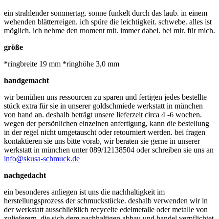
ein strahlender sommertag. sonne funkelt durch das laub. in einem
wehenden blätterreigen. ich spüre die leichtigkeit. schwebe. alles ist
möglich. ich nehme den moment mit. immer dabei. bei mir. für mich.
größe
*ringbreite 19 mm *ringhöhe 3,0 mm
handgemacht
wir bemühen uns ressourcen zu sparen und fertigen jedes bestellte
stück extra für sie in unserer goldschmiede werkstatt in münchen
von hand an. deshalb beträgt unsere lieferzeit circa 4 -6 wochen.
wegen der persönlichen einzelnen anfertigung, kann die bestellung
in der regel nicht umgetauscht oder retourniert werden. bei fragen
kontaktieren sie uns bitte vorab, wir beraten sie gerne in unserer
werkstatt in münchen unter 089/12138504 oder schreiben sie uns an
info@skusa-schmuck.de
nachgedacht
ein besonderes anliegen ist uns die nachhaltigkeit im
herstellungsprozess der schmuckstücke. deshalb verwenden wir in
der werkstatt ausschließlich recycelte edelmetalle oder metalle von
zulieferern, die sich dem nachhaltigen abbau und handel verpflichtet