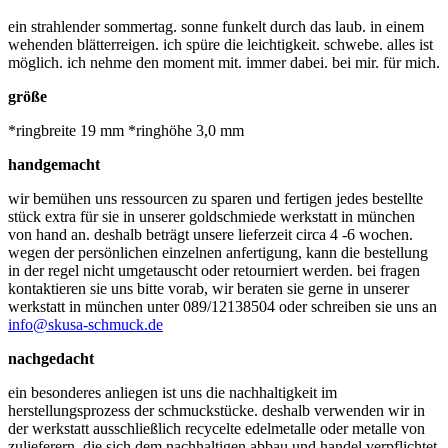
ein strahlender sommertag. sonne funkelt durch das laub. in einem
wehenden blätterreigen. ich spüre die leichtigkeit. schwebe. alles ist
möglich. ich nehme den moment mit. immer dabei. bei mir. für mich.
größe
*ringbreite 19 mm *ringhöhe 3,0 mm
handgemacht
wir bemühen uns ressourcen zu sparen und fertigen jedes bestellte
stück extra für sie in unserer goldschmiede werkstatt in münchen
von hand an. deshalb beträgt unsere lieferzeit circa 4 -6 wochen.
wegen der persönlichen einzelnen anfertigung, kann die bestellung
in der regel nicht umgetauscht oder retourniert werden. bei fragen
kontaktieren sie uns bitte vorab, wir beraten sie gerne in unserer
werkstatt in münchen unter 089/12138504 oder schreiben sie uns an
info@skusa-schmuck.de
nachgedacht
ein besonderes anliegen ist uns die nachhaltigkeit im
herstellungsprozess der schmuckstücke. deshalb verwenden wir in
der werkstatt ausschließlich recycelte edelmetalle oder metalle von
zulieferern, die sich dem nachhaltigen abbau und handel verpflichtet