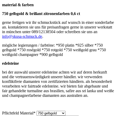
material & farben
750 gelbgold & brillant zitronenfarben 0,6 ct
gerne fertigen wir ihr schmuckstück auf wunsch in einer sonderfarbe
an. kontaktieren sie uns für preisanfragen gerne in unserer werkstatt
in münchen unter 089/12138504 oder schreiben sie uns an
info@skusa-schmuck.de
.
mögliche legierungen / farbtöne: *950 platin *925 silber *750
gelbgold *750 roségold *750 rotgold *750 weißgold grau *750
weißgold champagner *900 gelbgold
edelsteine
bei der auswahl unserer edelsteine achten wir auf deren herkunft
und die vertrauenswürdigkeit unserer händler. wir verwenden
konfliktfreie diamanten von zertifizierten händlern. als besonderheit
verarbeiten wir fairtrade edelsteine. wir bieten fair abgebaute und
fair gehandelte turmaline aus brasilien, safire aus sri lanka und weiße
und champagnerfarbene diamanten aus australien an.
Pflichtfeld
Material
*