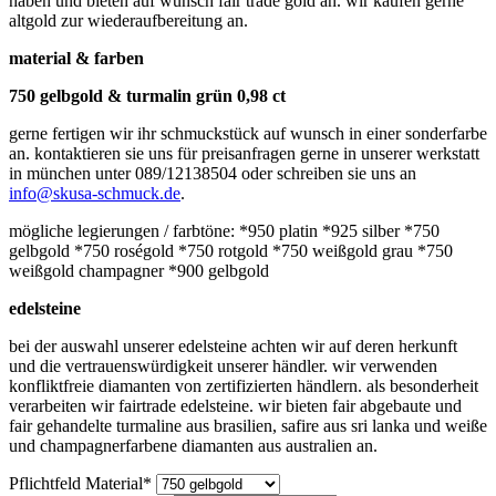
haben und bieten auf wunsch fair trade gold an. wir kaufen gerne
altgold zur wiederaufbereitung an.
material & farben
750 gelbgold & turmalin grün 0,98 ct
gerne fertigen wir ihr schmuckstück auf wunsch in einer sonderfarbe
an. kontaktieren sie uns für preisanfragen gerne in unserer werkstatt
in münchen unter 089/12138504 oder schreiben sie uns an
info@skusa-schmuck.de
.
mögliche legierungen / farbtöne: *950 platin *925 silber *750
gelbgold *750 roségold *750 rotgold *750 weißgold grau *750
weißgold champagner *900 gelbgold
edelsteine
bei der auswahl unserer edelsteine achten wir auf deren herkunft
und die vertrauenswürdigkeit unserer händler. wir verwenden
konfliktfreie diamanten von zertifizierten händlern. als besonderheit
verarbeiten wir fairtrade edelsteine. wir bieten fair abgebaute und
fair gehandelte turmaline aus brasilien, safire aus sri lanka und weiße
und champagnerfarbene diamanten aus australien an.
Pflichtfeld
Material
*