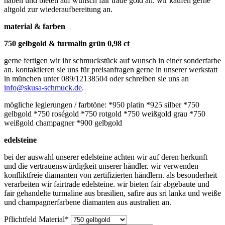
haben und bieten auf wunsch fair trade gold an. wir kaufen gerne
altgold zur wiederaufbereitung an.
material & farben
750 gelbgold & turmalin grün 0,98 ct
gerne fertigen wir ihr schmuckstück auf wunsch in einer sonderfarbe
an. kontaktieren sie uns für preisanfragen gerne in unserer werkstatt
in münchen unter 089/12138504 oder schreiben sie uns an
info@skusa-schmuck.de
.
mögliche legierungen / farbtöne: *950 platin *925 silber *750
gelbgold *750 roségold *750 rotgold *750 weißgold grau *750
weißgold champagner *900 gelbgold
edelsteine
bei der auswahl unserer edelsteine achten wir auf deren herkunft
und die vertrauenswürdigkeit unserer händler. wir verwenden
konfliktfreie diamanten von zertifizierten händlern. als besonderheit
verarbeiten wir fairtrade edelsteine. wir bieten fair abgebaute und
fair gehandelte turmaline aus brasilien, safire aus sri lanka und weiße
und champagnerfarbene diamanten aus australien an.
Pflichtfeld
Material
*