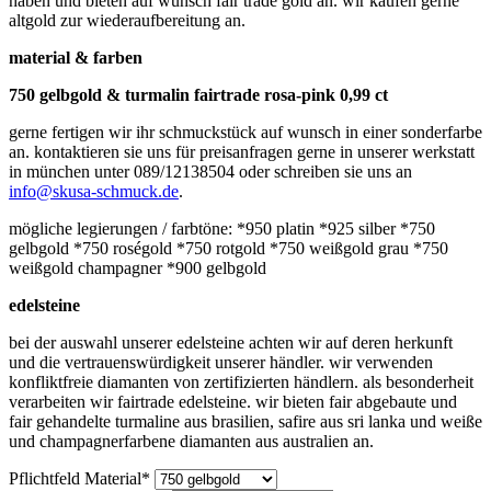
haben und bieten auf wunsch fair trade gold an. wir kaufen gerne
altgold zur wiederaufbereitung an.
material & farben
750 gelbgold & turmalin fairtrade rosa-pink 0,99 ct
gerne fertigen wir ihr schmuckstück auf wunsch in einer sonderfarbe
an. kontaktieren sie uns für preisanfragen gerne in unserer werkstatt
in münchen unter 089/12138504 oder schreiben sie uns an
info@skusa-schmuck.de
.
mögliche legierungen / farbtöne: *950 platin *925 silber *750
gelbgold *750 roségold *750 rotgold *750 weißgold grau *750
weißgold champagner *900 gelbgold
edelsteine
bei der auswahl unserer edelsteine achten wir auf deren herkunft
und die vertrauenswürdigkeit unserer händler. wir verwenden
konfliktfreie diamanten von zertifizierten händlern. als besonderheit
verarbeiten wir fairtrade edelsteine. wir bieten fair abgebaute und
fair gehandelte turmaline aus brasilien, safire aus sri lanka und weiße
und champagnerfarbene diamanten aus australien an.
Pflichtfeld
Material
*