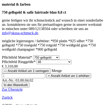
material & farben
750 gelbgold & safir fairtrade blau 0,8 ct
gerne fertigen wir ihr schmuckstück auf wunsch in einer sonderfarbe
an. kontaktieren sie uns für preisanfragen gerne in unserer werkstatt
in münchen unter 089/12138504 oder schreiben sie uns an
info@skusa-schmuck.de
.
mögliche legierungen / farbtöne: *950 platin *925 silber *750
gelbgold *750 roségold *750 rotgold *750 weißgold grau *750
weißgold champagner *900 gelbgold
Pflichtfeld
Material
*
Pflichtfeld
Ringgröße
*
€
3.310,00
Menge
—
Anzahl Artikel um 1 verringern
+
Anzahl Artikel um 1 erhöhen
Art.-Nr.: 03.00.04.02
Zur Übersicht
Zurück