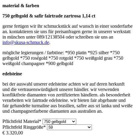
material & farben
750 gelbgold & safir fairtrade zartrosa 1,14 ct
gerne fertigen wir ihr schmuckstück auf wunsch in einer sonderfarbe
an. kontaktieren sie uns für preisanfragen gerne in unserer werkstatt
in münchen unter 089/12138504 oder schreiben sie uns an
info@skusa-schmuck.de
.
mögliche legierungen / farbtöne: *950 platin *925 silber *750
gelbgold *750 roségold *750 rotgold *750 weißgold grau *750
weißgold champagner *900 gelbgold
edelsteine
bei der auswahl unserer edelsteine achten wir auf deren herkunft
und die vertrauenswürdigkeit unserer händler. wir verwenden
konfliktfreie diamanten von zertifizierten händlern. als besonderheit
verarbeiten wir fairtrade edelsteine. wir bieten fair abgebaute und
fair gehandelte turmaline aus brasilien, safire aus sri lanka und weiße
und champagnerfarbene diamanten aus australien an.
Pflichtfeld
Material
*
Pflichtfeld
Ringgröße
*
€
3.320,00